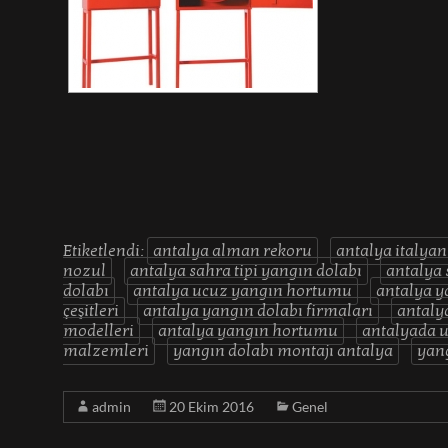
Etiketlendi:
antalya alman rekoru
antalya italyan
nozul
antalya sahra tipi yangın dolabı
antalya 
dolabı
antalya ucuz yangın hortumu
antalya y
çeşitleri
antalya yangın dolabı firmaları
antaly
modelleri
antalya yangın hortumu
antalyada u
malzemleri
yangın dolabı montajı antalya
yang
admin
20 Ekim 2016
Genel