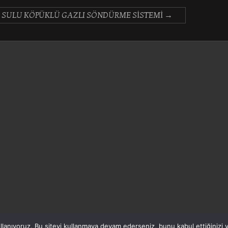
SULU KÖPÜKLÜ GAZLI SÖNDÜRME SİSTEMİ
→
lanıyoruz. Bu siteyi kullanmaya devam ederseniz, bunu kabul ettiğinizi va