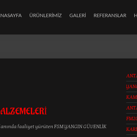
ANASAYFA
ÜRÜNLERİMİZ
GALERİ
REFERANSLAR
ANT
YAN
KAM
ANT
 MALZEMELERİ
FM2
lanında faaliyet yürüten FSM YANGIN GÜVENLİK
KAR