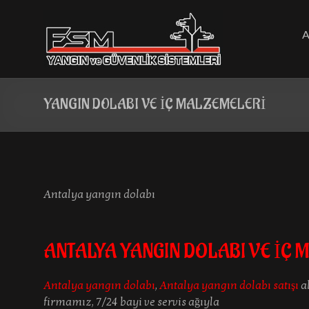
Skip
to
content
YANGIN DOLABI VE İÇ MALZEMELERİ
Antalya yangın dolabı
ANTALYA YANGIN DOLABI VE İÇ
Antalya yangın dolabı
,
Antalya yangın dolabı satışı
a
firmamız, 7/24 bayi ve servis ağıyla