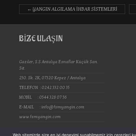
←
YANGIN ALGILAMA İHBAR SİSTEMLERİ
BİZE ULAŞIN
Gaziler, S.S Antalya Esnaflar Küçük San.
Sit.
250. Sk. 2K, 07320 Kepez / Antalya
TELEFON : 0242 332 00 35
MOBİL : 0544 328 07 56
E-MAIL : info@fsmyangin.com
www.fsmyangin.com
Web sitemizde size en iyi deneyimi sunabilmemiz için çerezleri kul