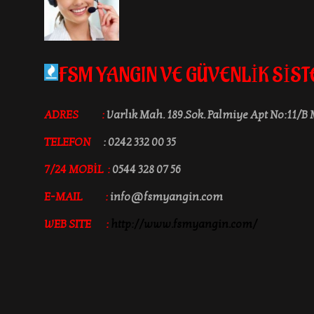
FSM YANGIN VE GÜVENLİK SİS
ADRES :
Varlık Mah. 189.Sok. Palmiye Apt No:11/B
TELEFON
:
0242 332 00 35
7/24 MOBİL :
0544 328 07 56
E-MAIL :
info@fsmyangin.com
WEB SITE :
http://www.fsmyangin.com/