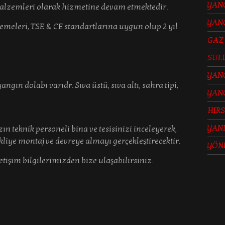
YANG
malzemleri olarak hizmetine devam etmektedir.
YANG
emeleri, TSE & CE standartlarına uygun olup 2 yıl
GAZ
SUL
YANG
n dolabı varıdr. Sıva üstü, sıva altı, sahra tipi,
YAN
HIRS
YAN
n teknik personeli bina ve tesisinizi inceleyerek,
liye montaj ve devreye almayı gerçekleştirecektir.
YÖN
tişim bilgilerimizden bize ulaşabilirsiniz.