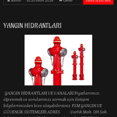
admin
20 Ekim 2016
Genel
Daha fazla oku
YANGIN HİDRANTLARI
YANGIN HİDRANTLARI VE VANALARI Fiyatlarımızı
öğrenmek ve sorularınızı sormak için iletişim
bilgilerimizden bize ulaşabilirsiniz. FSM YANGIN VE
GÜVENLİK SİSTEMLERİ ADRES : Varlık Mah. 189.Sok.