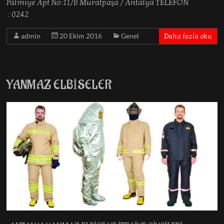
Palmiye Apt No:11/B Muratpaşa / Antalya TELEFON
: 0242
admin
20 Ekim 2016
Genel
Daha fazla oku
YANMAZ ELBİSELER