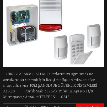
HIRSIZ ALARM SİSTEMİ Fiyatlarımızı öğrenmek ve
sorularınızı sormak için iletişim bilgilerimizden bize
ulaşabilirsiniz. FSM YANGIN VE GÜVENLİK SİSTEMLERİ
ADRES : Varlık Mah. 189.Sok. Palmiye Apt No:11/B
Muratpaşa / Antalya TELEFON : 0242