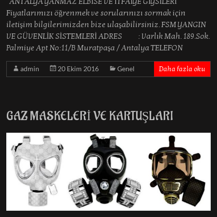
ANTALYA YANMAZ ELBİSE VE İTFAİYE GİYSİLERİ
Fiyatlarımızı öğrenmek ve sorularınızı sormak için
iletişim bilgilerimizden bize ulaşabilirsiniz. FSM YANGIN
VE GÜVENLİK SİSTEMLERİ ADRES : Varlık Mah. 189.Sok.
Palmiye Apt No:11/B Muratpaşa / Antalya TELEFON
admin
20 Ekim 2016
Genel
Daha fazla oku
GAZ MASKELERİ VE KARTUŞLARI