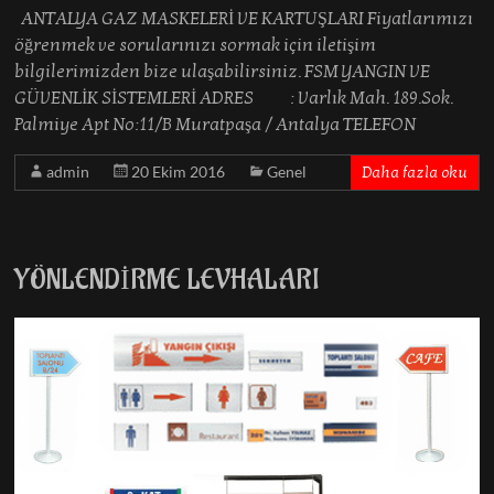
ANTALYA GAZ MASKELERİ VE KARTUŞLARI Fiyatlarımızı
öğrenmek ve sorularınızı sormak için iletişim
bilgilerimizden bize ulaşabilirsiniz. FSM YANGIN VE
GÜVENLİK SİSTEMLERİ ADRES : Varlık Mah. 189.Sok.
Palmiye Apt No:11/B Muratpaşa / Antalya TELEFON
admin
20 Ekim 2016
Genel
Daha fazla oku
YÖNLENDİRME LEVHALARI