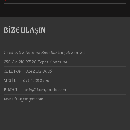
BİZE ULAŞIN
Gaziler, S.S Antalya Esnaflar Küçük San. Sit.
250. Sk. 2K, 07320 Kepez / Antalya
TELEFON : 0242 332 00 35
MOBİL : 0544 328 07 56
E-MAIL : info@fsmyangin.com
www.fsmyangin.com