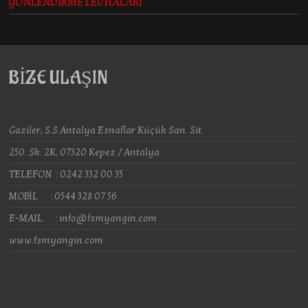
YÖNLENDİRME LEVHALARI
BİZE ULAŞIN
Gaziler, S.S Antalya Esnaflar Küçük San. Sit.
250. Sk. 2K, 07320 Kepez / Antalya
TELEFON : 0242 332 00 35
MOBİL : 0544 328 07 56
E-MAIL : info@fsmyangin.com
www.fsmyangin.com