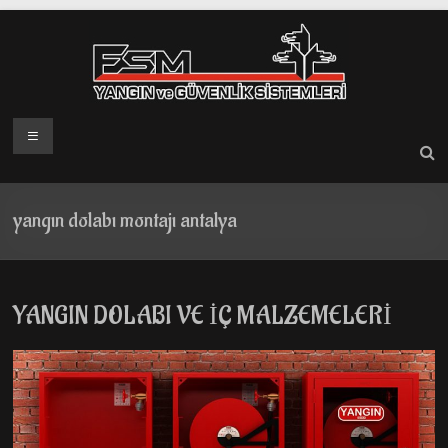
Skip
to
content
Menü
yangın dolabı montajı antalya
YANGIN DOLABI VE İÇ MALZEMELERİ