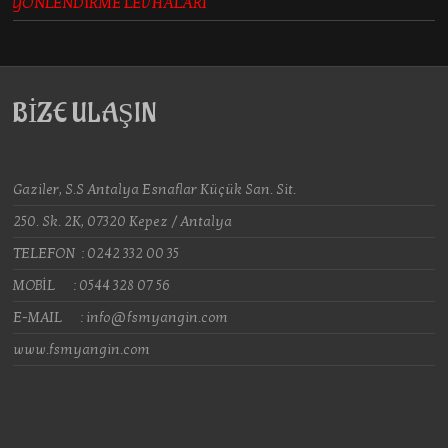
YÖNLENDİRME LEVHALARI
BİZE ULAŞIN
Gaziler, S.S Antalya Esnaflar Küçük San. Sit.
250. Sk. 2K, 07320 Kepez / Antalya
TELEFON : 0242 332 00 35
MOBİL : 0544 328 07 56
E-MAIL : info@fsmyangin.com
www.fsmyangin.com