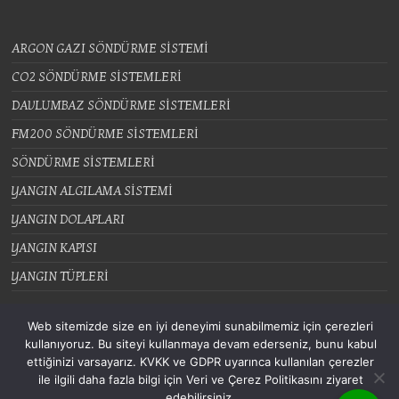
ARGON GAZI SÖNDÜRME SİSTEMİ
CO2 SÖNDÜRME SİSTEMLERİ
DAVLUMBAZ SÖNDÜRME SİSTEMLERİ
FM200 SÖNDÜRME SİSTEMLERİ
SÖNDÜRME SİSTEMLERİ
YANGIN ALGILAMA SİSTEMİ
YANGIN DOLAPLARI
YANGIN KAPISI
YANGIN TÜPLERİ
Web sitemizde size en iyi deneyimi sunabilmemiz için çerezleri
kullanıyoruz. Bu siteyi kullanmaya devam ederseniz, bunu kabul
ettiğinizi varsayarız. KVKK ve GDPR uyarınca kullanılan çerezler
Tüm hakları saklıdır © 2026
. All rights reserved. Theme
Spacious
by ThemeGrill.
ile ilgili daha fazla bilgi için Veri ve Çerez Politikasını ziyaret
Powered by:
WordPress
.
edebilirsiniz.