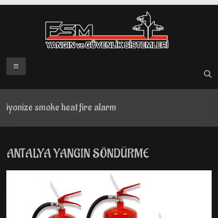
Skip
to
content
Menü
iyonize smoke heat fire alarm
ANTALYA YANGIN SÖNDÜRME