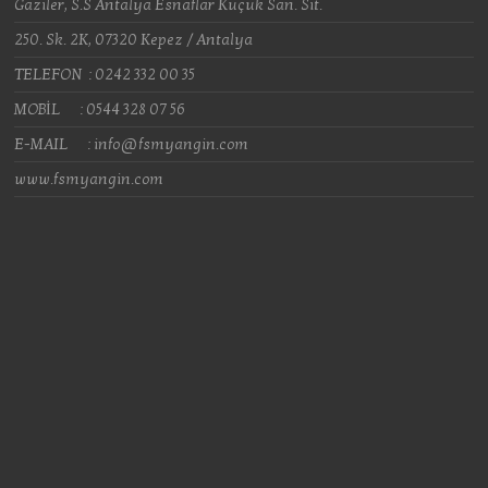
Gaziler, S.S Antalya Esnaflar Küçük San. Sit.
250. Sk. 2K, 07320 Kepez / Antalya
TELEFON : 0242 332 00 35
MOBİL : 0544 328 07 56
E-MAIL : info@fsmyangin.com
www.fsmyangin.com