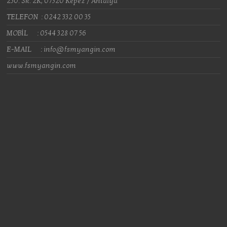
250. Sk. 2K, 07320 Kepez / Antalya
TELEFON : 0242 332 00 35
MOBİL : 0544 328 07 56
E-MAIL : info@fsmyangin.com
www.fsmyangin.com