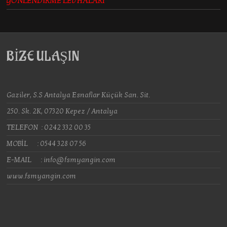
YÖNLENDİRME LEVHALARI
BİZE ULAŞIN
Gaziler, S.S Antalya Esnaflar Küçük San. Sit.
250. Sk. 2K, 07320 Kepez / Antalya
TELEFON : 0242 332 00 35
MOBİL : 0544 328 07 56
E-MAIL : info@fsmyangin.com
www.fsmyangin.com