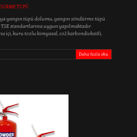
yangın tüpü dolumu, yangın söndürme tüpü
TSE standartlarına uygun yapılmaktadır.
i, kuru tozlu kimyasal, co2 karbondioksitli,
Daha fazla oku