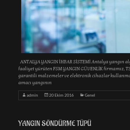
ANTALYA YANGIN İHBAR SİSTEMİ Antalya yangın algıl
faaliyet yürüten FSM YANGIN GÜVENLİK firmamız, TSE 
garantili malzemeler ve elektronik cihazlar kullanma
amacı yangının
admin
20 Ekim 2016
Genel
YANGIN SÖNDÜRME TÜPÜ