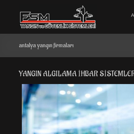
Skip
to
content
antalya yangın firmaları
YANGIN ALGILAMA İHBAR SİSTEMLE