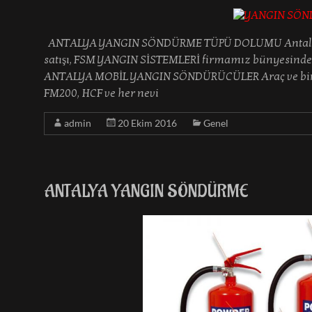
ANTALYA YANGIN SÖNDÜRME TÜPÜ DOLUMU Antalya 
satışı, FSM YANGIN SİSTEMLERİ firmamız bünyesinde 
ANTALYA MOBİL YANGIN SÖNDÜRÜCÜLER Araç ve bina iç
FM200, HCF ve her nevi
admin
20 Ekim 2016
Genel
ANTALYA YANGIN SÖNDÜRME