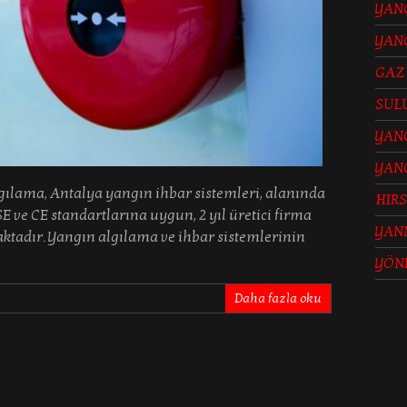
YANG
YANG
GAZ
SUL
YANG
YAN
ama, Antalya yangın ihbar sistemleri, alanında
HIRS
ve CE standartlarına uygun, 2 yıl üretici firma
YAN
ktadır. Yangın algılama ve ihbar sistemlerinin
YÖN
Daha fazla oku