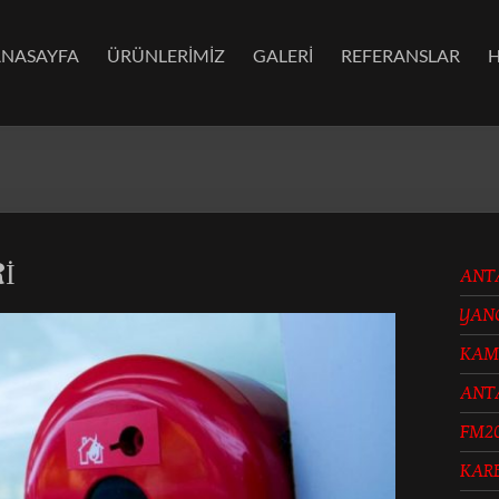
ANASAYFA
ÜRÜNLERİMİZ
GALERİ
REFERANSLAR
Rİ
ANT
YAN
KAM
ANT
FM2
KAR