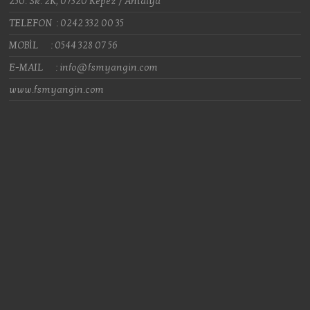
250. Sk. 2K, 07320 Kepez / Antalya
TELEFON : 0242 332 00 35
MOBİL : 0544 328 07 56
E-MAIL : info@fsmyangin.com
www.fsmyangin.com