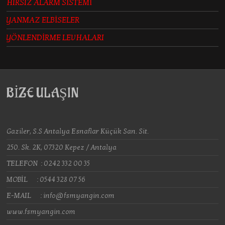
HIRSIZ ALARM SİSTEMİ
YANMAZ ELBİSELER
YÖNLENDİRME LEVHALARI
BİZE ULAŞIN
Gaziler, S.S Antalya Esnaflar Küçük San. Sit.
250. Sk. 2K, 07320 Kepez / Antalya
TELEFON : 0242 332 00 35
MOBİL : 0544 328 07 56
E-MAIL : info@fsmyangin.com
www.fsmyangin.com