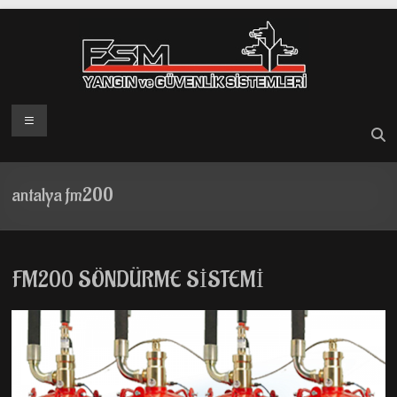
Skip
to
content
Menü
antalya fm200
FM200 SÖNDÜRME SİSTEMİ