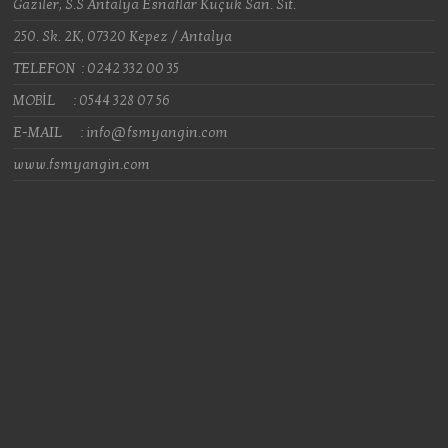
Gaziler, S.S Antalya Esnaflar Küçük San. Sit.
250. Sk. 2K, 07320 Kepez / Antalya
TELEFON : 0242 332 00 35
MOBİL : 0544 328 07 56
E-MAIL : info@fsmyangin.com
www.fsmyangin.com