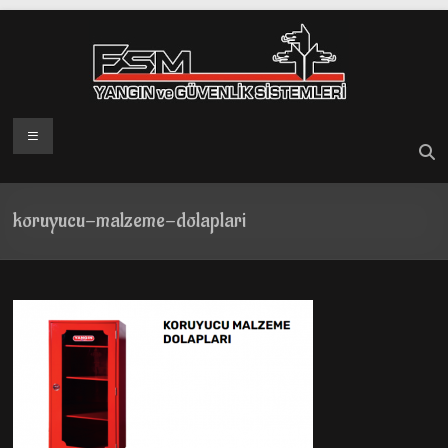
Skip
to
content
Menü
koruyucu-malzeme-dolaplari