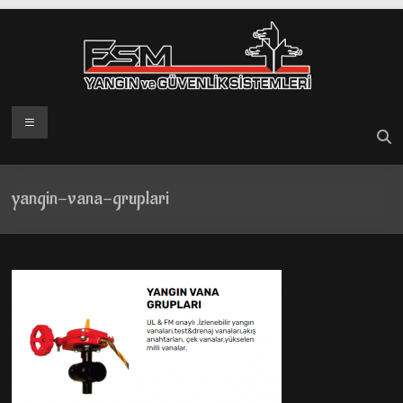
Skip
to
content
Menü
yangin-vana-gruplari