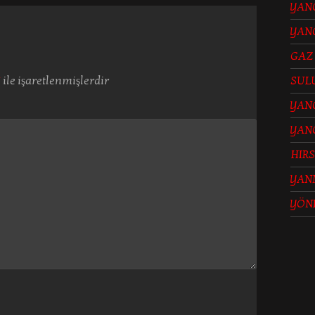
YANG
YANG
GAZ
SUL
*
ile işaretlenmişlerdir
YANG
YAN
HIRS
YAN
YÖN