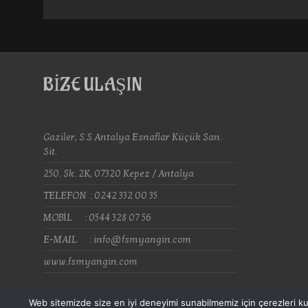
BİZE ULAŞIN
Gaziler, S.S Antalya Esnaflar Küçük San.
Sit.
250. Sk. 2K, 07320 Kepez / Antalya
TELEFON : 0242 332 00 35
MOBİL : 0544 328 07 56
E-MAIL : info@fsmyangin.com
www.fsmyangin.com
Web sitemizde size en iyi deneyimi sunabilmemiz için çerezleri kul