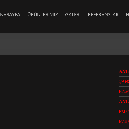
NASAYFA
ÜRÜNLERİMİZ
GALERİ
REFERANSLAR
H
ANT
YAN
KAM
ANT
FM2
KAR