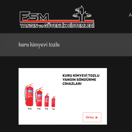
Skip
to
content
A
kuru kimyevi tozlu