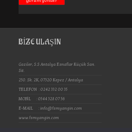
BİZE ULAŞIN
Gaziler, S.S Antalya Esnaflar Küçük San.
Sit.
250. Sk. 2K, 07320 Kepez / Antalya
TELEFON : 0242 332 00 35
MOBİL : 0544 328 07 56
E-MAIL : info@fsmyangin.com
www.fsmyangin.com