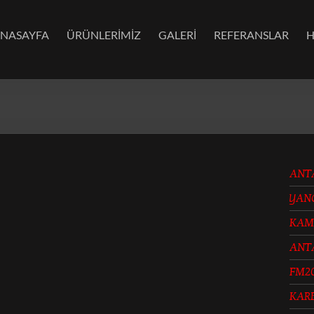
NASAYFA
ÜRÜNLERİMİZ
GALERİ
REFERANSLAR
H
ANT
YAN
KAM
ANT
FM2
KAR