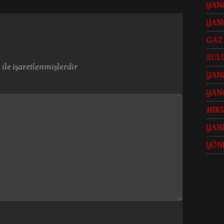
YANG
YANG
GAZ
SUL
*
ile işaretlenmişlerdir
YANG
YAN
HIRS
YAN
YÖN