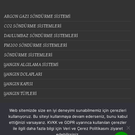
ARGON GAZI SÖNDÜRME SİSTEMİ
CO2 SÖNDÜRME SİSTEMLERİ
DAVLUMBAZ SÖNDÜRME SİSTEMLERİ
FM200 SÖNDÜRME SİSTEMLERİ
SÖNDÜRME SİSTEMLERİ
YANGIN ALGILAMA SİSTEMİ
YANGIN DOLAPLARI
YANGIN KAPISI
YANGIN TÜPLERİ
Web sitemizde size en iyi deneyimi sunabilmemiz için çerezleri
kullanıyoruz. Bu siteyi kullanmaya devam ederseniz, bunu kabul
ettiğinizi varsayarız. KVKK ve GDPR uyarınca kullanılan çerezler
Tüm hakları saklıdır © 2026
. All rights reserved. Theme
Spacious
by ThemeGrill.
ile ilgili daha fazla bilgi için Veri ve Çerez Politikasını ziyaret
Powered by:
WordPress
.
edebilirsiniz.