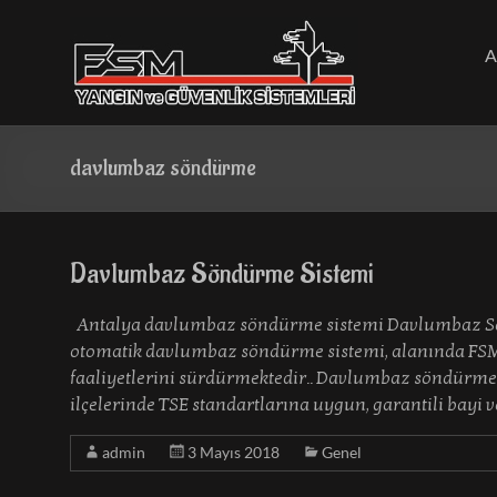
Skip
to
content
A
davlumbaz söndürme
Davlumbaz Söndürme Sistemi
Antalya davlumbaz söndürme sistemi Davlumbaz S
otomatik davlumbaz söndürme sistemi, alanında FS
faaliyetlerini sürdürmektedir.. Davlumbaz söndürme
ilçelerinde TSE standartlarına uygun, garantili bayi
admin
3 Mayıs 2018
Genel