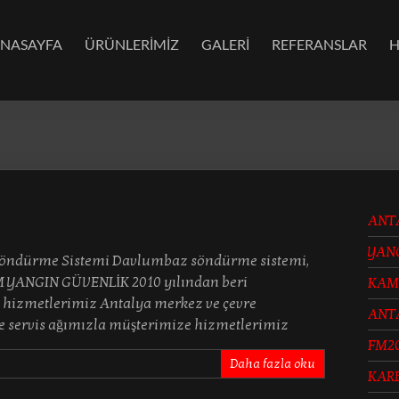
NASAYFA
ÜRÜNLERİMİZ
GALERİ
REFERANSLAR
H
ANT
YAN
öndürme Sistemi Davlumbaz söndürme sistemi,
M YANGIN GÜVENLİK 2010 yılından beri
KAM
 hizmetlerimiz Antalya merkez ve çevre
ANT
 ve servis ağımızla müşterimize hizmetlerimiz
FM2
Daha fazla oku
KAR