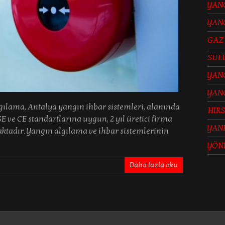
YANG
YANG
GAZ
SUL
YANG
YAN
ama, Antalya yangın ihbar sistemleri, alanında
HIRS
ve CE standartlarına uygun, 2 yıl üretici firma
YAN
ktadır. Yangın algılama ve ihbar sistemlerinin
YÖN
Daha fazla oku