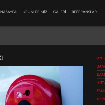
ANASAYFA
ÜRÜNLERİMİZ
GALERİ
REFERANSLAR
Rİ
ANT
YAN
KAM
ANT
FM2
KAR