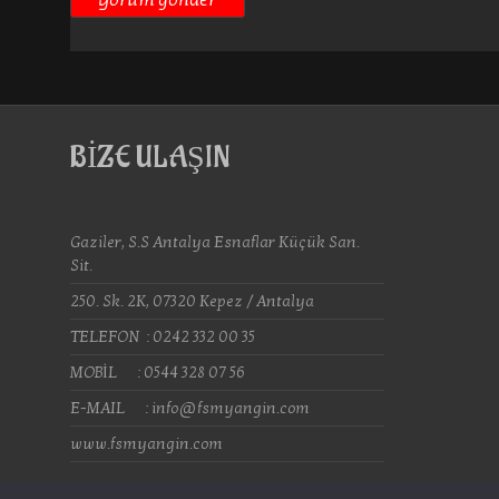
BİZE ULAŞIN
Gaziler, S.S Antalya Esnaflar Küçük San.
Sit.
250. Sk. 2K, 07320 Kepez / Antalya
TELEFON : 0242 332 00 35
MOBİL : 0544 328 07 56
E-MAIL : info@fsmyangin.com
www.fsmyangin.com