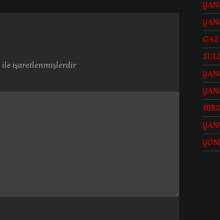
YANG
YANG
GAZ
SUL
*
ile işaretlenmişlerdir
YANG
YAN
HIRS
YAN
YÖN