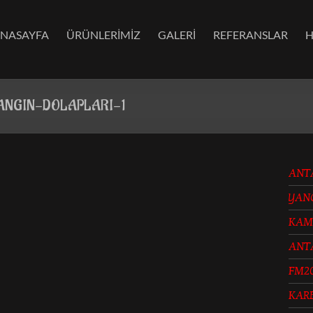
NASAYFA
ÜRÜNLERİMİZ
GALERİ
REFERANSLAR
H
ANGIN-DOLAPLARI-1
ANT
YAN
KAM
ANT
FM2
KAR