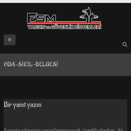
Skip
to
content
Menü
ODA-SİCİL-BELGESİ
Bir yanıt yazın
E-posta adresiniz yayınlanmayacak.
Gerekli alanlar
*
ile