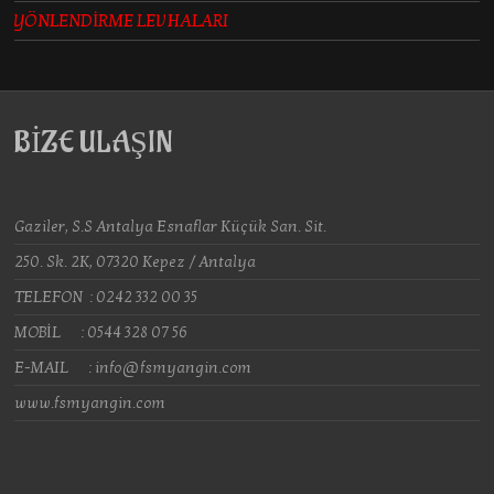
YÖNLENDİRME LEVHALARI
BİZE ULAŞIN
Gaziler, S.S Antalya Esnaflar Küçük San. Sit.
250. Sk. 2K, 07320 Kepez / Antalya
TELEFON : 0242 332 00 35
MOBİL : 0544 328 07 56
E-MAIL : info@fsmyangin.com
www.fsmyangin.com