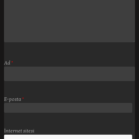
Ad
*
E-posta
*
İnternet sitesi