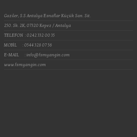
Gaziler, S.S Antalya Esnaflar Küçük San. Sit.
250. Sk. 2K, 07320 Kepez / Antalya
TELEFON : 0242 332 00 35
MOBİL : 0544 328 07 56
E-MAIL : info@fsmyangin.com
www.fsmyangin.com