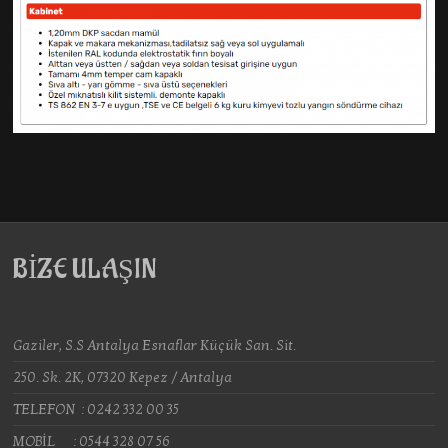
BİZE ULAŞIN
Gaziler, S.S Antalya Esnaflar Küçük San. Sit.
250. Sk. 2K, 07320 Kepez / Antalya
TELEFON : 0242 332 00 35
MOBİL : 0544 328 07 56