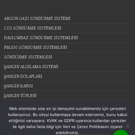
ARGON GAZI SÖNDÜRME SİSTEMİ
CO2 SÖNDÜRME SİSTEMLERİ
DAVLUMBAZ SÖNDÜRME SİSTEMLERİ
FM200 SÖNDÜRME SİSTEMLERİ
SÖNDÜRME SİSTEMLERİ
YANGIN ALGILAMA SİSTEMİ
YANGIN DOLAPLARI
YANGIN KAPISI
YANGIN TÜPLERİ
Web sitemizde size en iyi deneyimi sunabilmemiz için çerezleri
kullanıyoruz. Bu siteyi kullanmaya devam ederseniz, bunu kabul
ettiğinizi varsayarız. KVKK ve GDPR uyarınca kullanılan çerezler
Tüm hakları saklıdır © 2026
. All rights reserved. Theme
Spacious
by ThemeGrill.
ile ilgili daha fazla bilgi için Veri ve Çerez Politikasını ziyaret
Powered by:
WordPress
.
edebilirsiniz.